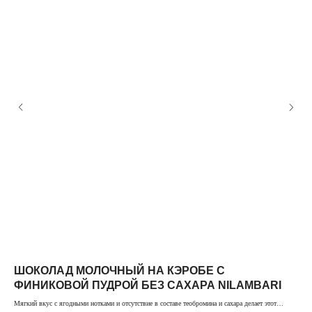
248033, г.Калуга, ул. Генерала
Попова, д.3
ail.com
8 800 500 87 07
info@greenmania.ru
Время работы клиентского отдела:
пн-пт с 9.00 до 18.00
КАТАЛОГ
Шоколад
Карамели
ШОКОЛАД МОЛОЧНЫЙ НА КЭРОБЕ С
М
Пасты
ФИНИКОВОЙ ПУДРОЙ БЕЗ САХАРА NILAMBARI
Шоко
Другие продукты
Мягкий вкус с ягодными нотками и отсутствие в составе теобромина и сахара делает этот