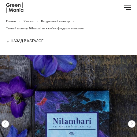
Главная
→
Каталог
→
Натуральный шоколад
→
Темный шоколад Nilambari на кэробе с фундуком и изюмом
← НАЗАД В КАТАЛОГ